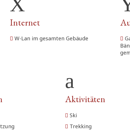
Internet
Au
W-Lan im gesamten Gebäude
Ga
Bän
gem
n
Aktivitäten
Ski
utzung
Trekking