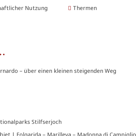
aftlicher Nutzung
Thermen
…
nardo – über einen kleinen steigenden Weg
onalparks Stilfserjoch
iet | Folgarida – Marilleva – Madonna di Campiglio