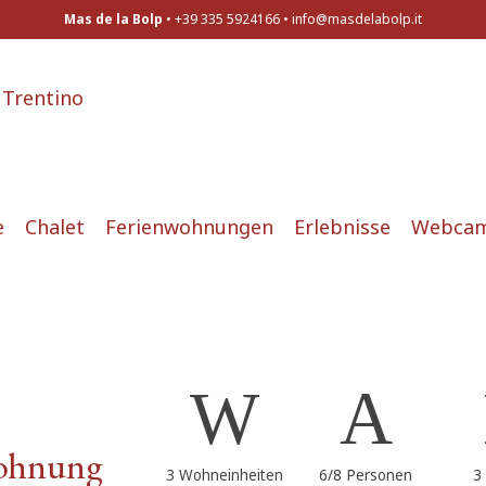
Mas de la Bolp
• +39 335 5924166 •
info@masdelabolp.it
e
Chalet
Ferienwohnungen
Erlebnisse
Webca
ohnung
3 Wohneinheiten
6/8 Personen
3