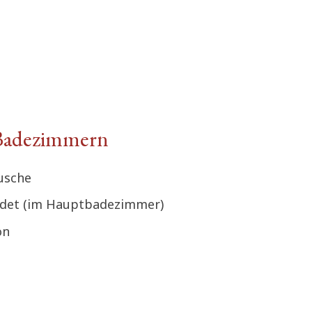
Badezimmern
usche
idet (im Hauptbadezimmer)
ön