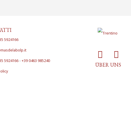
ATTI
35 5924166
masdelabolp.it
35 5924166
-
+39 0463 985240
ÜBER UNS
olicy