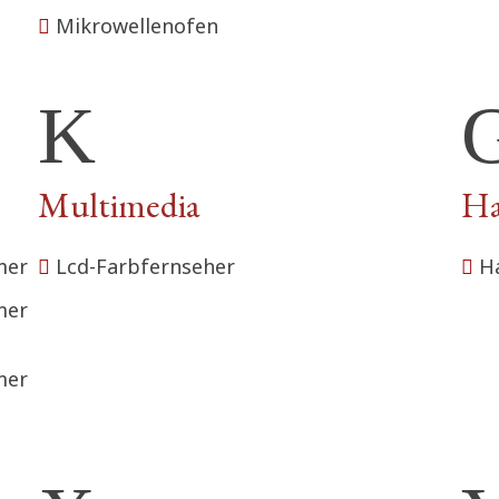
Mikrowellenofen
Multimedia
Ha
mer
Lcd-Farbfernseher
H
mer
mer