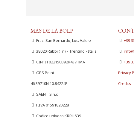
MAS DE LA BOLP
CONT
Fraz. San Bernardo, Loc. Valorz
+39 3
38020 Rabbi (Tn) - Trentino - Italia
info@
CIN: IT022150B92K437HMA
+39 3
GPS Point
Privacy P
46.39710N 10.84224E
Credits
SAENT S.n.c.
P.IVA 01591820228
Codice univoco KRRH6B9