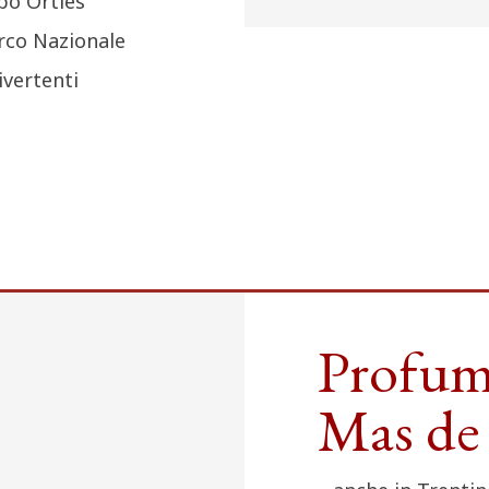
ppo Ortles
arco Nazionale
divertenti
Profum
Mas de 