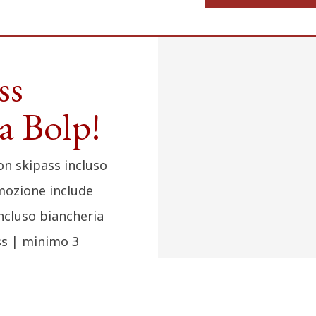
ss
la Bolp!
on skipass incluso
mozione include
incluso biancheria
ass | minimo 3