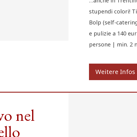
…anche in Trentino
stupendi colori! 
Bolp (self-caterin
e pulizie a 140 eu
persone | min. 2 n
Weitere Infos 
vo nel
ello