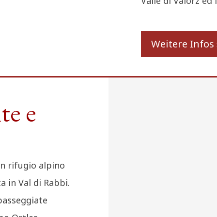
Valle di Valorz ed i
Weitere Infos 
te e
n rifugio alpino
a in Val di Rabbi.
 passeggiate