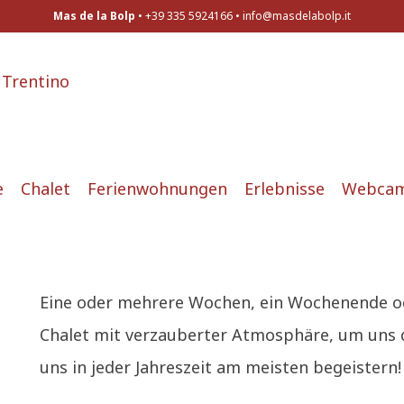
Mas de la Bolp
• +39 335 5924166 •
info@masdelabolp.it
e
Chalet
Ferienwohnungen
Erlebnisse
Webca
Eine oder mehrere Wochen, ein Wochenende od
Chalet mit verzauberter Atmosphäre, um uns d
uns in jeder Jahreszeit am meisten begeistern!