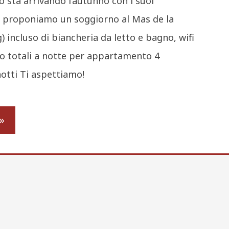
 sta arrivando l’autunno con i suoi
Ti proponiamo un soggiorno al Mas de la
g) incluso di biancheria da letto e bagno, wifi
ro totali a notte per appartamento 4
otti Ti aspettiamo!
»