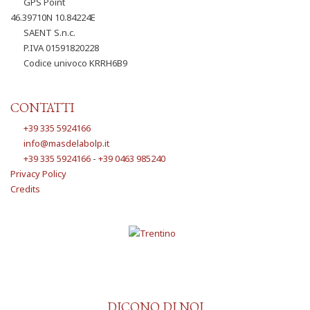
GPS Point
46.39710N 10.84224E
SAENT S.n.c.
P.IVA 01591820228
Codice univoco KRRH6B9
CONTATTI
+39 335 5924166
info@masdelabolp.it
+39 335 5924166
-
+39 0463 985240
Privacy Policy
Credits
DICONO DI NOI