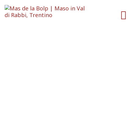
Primavera in alta
quota: sci autentico
per tracce eleganti
ed effimere