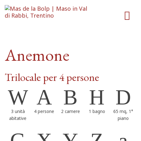
Anemone
Trilocale per 4 persone
3 unità
4 persone
2 camere
1 bagno
65 mq, 1°
abitative
piano