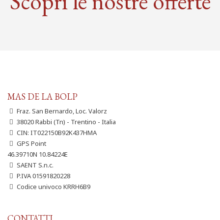
Scopri le nostre offerte
MAS DE LA BOLP
Fraz. San Bernardo, Loc. Valorz
38020 Rabbi (Tn) - Trentino - Italia
CIN: IT022150B92K437HMA
GPS Point
46.39710N 10.84224E
SAENT S.n.c.
P.IVA 01591820228
Codice univoco KRRH6B9
CONTATTI