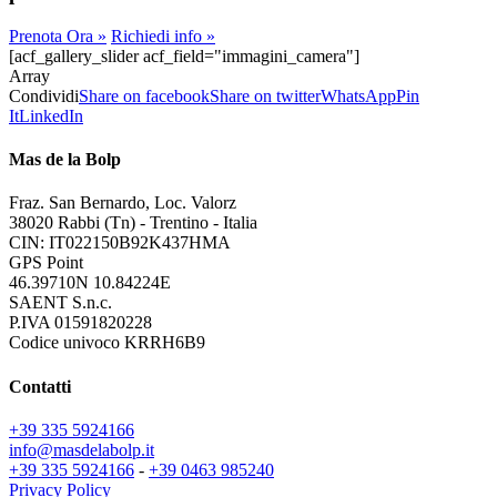
Prenota Ora »
Richiedi info »
[acf_gallery_slider acf_field="immagini_camera"]
Array
Condividi
Share on facebook
Share on twitter
WhatsApp
Pin
It
LinkedIn
Mas de la Bolp
Fraz. San Bernardo, Loc. Valorz
38020 Rabbi (Tn) - Trentino - Italia
CIN: IT022150B92K437HMA
GPS Point
46.39710N 10.84224E
SAENT S.n.c.
P.IVA 01591820228
Codice univoco KRRH6B9
Contatti
+39 335 5924166
info@masdelabolp.it
+39 335 5924166
-
+39 0463 985240
Privacy Policy