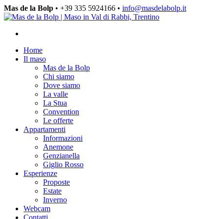
Mas de la Bolp
• +39 335 5924166 •
info@masdelabolp.it
Home
Il maso
Mas de la Bolp
Chi siamo
Dove siamo
La valle
La Stua
Convention
Le offerte
Appartamenti
Informazioni
Anemone
Genzianella
Giglio Rosso
Esperienze
Proposte
Estate
Inverno
Webcam
Contatti