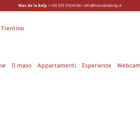
Mas de la Bolp
• +39 335 5924166 •
info@masdelabolp.it
me
Il maso
Appartamenti
Esperienze
Webca
mavera al Maso!