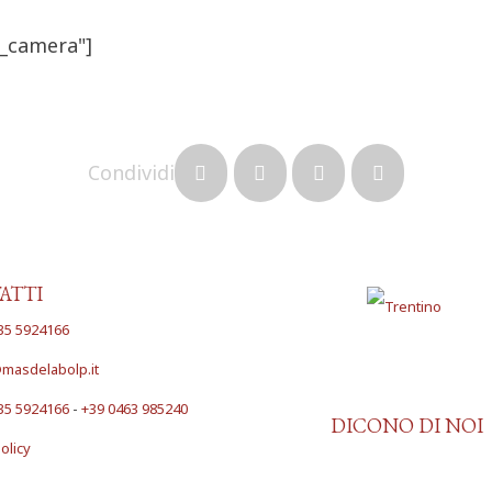
i_camera"]
Condividi
ATTI
35 5924166
masdelabolp.it
35 5924166
-
+39 0463 985240
DICONO DI NOI
olicy