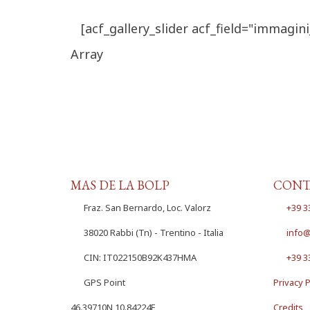
[acf_gallery_slider acf_field="immagin
Array
MAS DE LA BOLP
CONT
Fraz. San Bernardo, Loc. Valorz
+39 3
38020 Rabbi (Tn) - Trentino - Italia
info@
CIN: IT022150B92K437HMA
+39 3
GPS Point
Privacy P
46.39710N 10.84224E
Credits