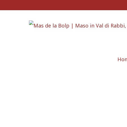
Ho
Week end di pri