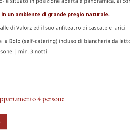
no- è situato in posizione aperta e panoramica, al co
 in un ambiente di grande pregio naturale.
le di Valorz ed il suo anfiteatro di cascate e larici.
a Bolp (self-catering) incluso di biancheria da letto
sone | min. 3 notti
 appartamento 4 persone
»