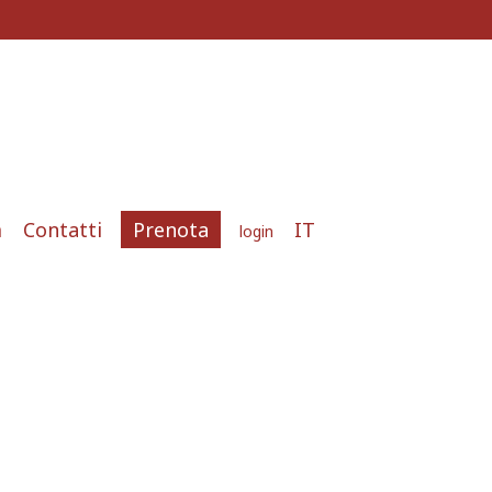
m
Contatti
Prenota
IT
login